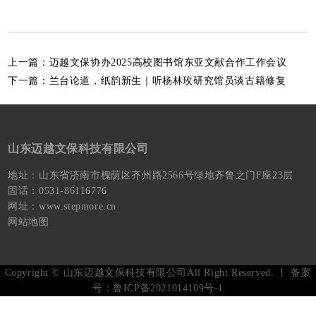
上一篇：
迈越文保协办2025高校图书馆东亚文献合作工作会议
下一篇：
兰台论道，纸韵新生｜听杨林玫研究馆员谈古籍修复
山东迈越文保科技有限公司
地址：山东省济南市槐荫区齐州路2566号绿地齐鲁之门F座23层
固话：0531-86116776
网址：www.stepmore.cn
网站地图
Copyright © 山东迈越文保科技有限公司All Right Reserved. 丨 备案
号：
鲁ICP备2021014109号-1