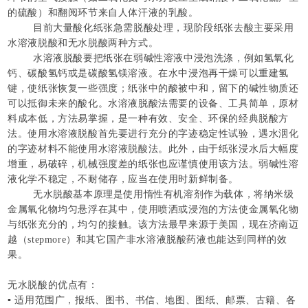
的硫酸）和翻阅环节来自人体汗液的乳酸。
目前大量酸化纸张急需脱酸处理，现阶段纸张去酸主要采用
水溶液脱酸和无水脱酸两种方式。
水溶液脱酸要把纸张在弱碱性溶液中浸泡洗涤，例如氢氧化
钙、碳酸氢钙或是碳酸氢镁溶液。在水中浸泡再干燥可以重建氢
键，使纸张恢复一些强度；纸张中的酸被中和，留下的碱性物质还
可以抵御未来的酸化。水溶液脱酸法需要的设备、工具简单，原材
料成本低，方法易掌握，是一种有效、安全、环保的经典脱酸方
法。使用水溶液脱酸首先要进行充分的字迹稳定性试验，遇水洇化
的字迹材料不能使用水溶液脱酸法。此外，由于纸张浸水后大幅度
增重，易破碎，机械强度差的纸张也应谨慎使用该方法。弱碱性溶
液化学不稳定，不耐储存，应当在使用时新鲜制备。
无水脱酸基本原理是使用惰性有机溶剂作为载体，将纳米级
金属氧化物均匀悬浮在其中，使用喷洒或浸泡的方法使金属氧化物
与纸张充分的，均匀的接触。该方法最早来源于美国，现在济南迈
越（stepmore）和其它国产非水溶液脱酸药液也能达到同样的效
果。
无水脱酸的优点有：
▪ 适用范围广，报纸、图书、书信、地图、图纸、邮票、古籍、各