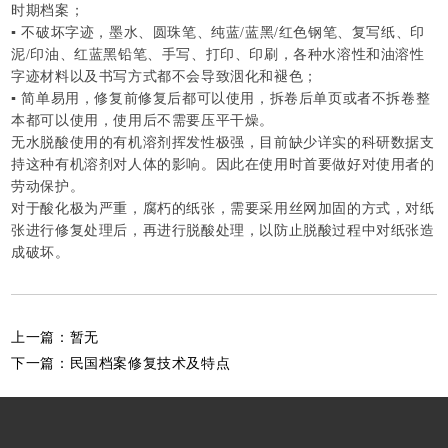
时期档案；
▪ 不破坏字迹，墨水、圆珠笔、纯蓝/蓝黑/红色钢笔、复写纸、印
泥/印油、红蓝黑铅笔、手写、打印、印刷，各种水溶性和油溶性
字迹材料以及书写方式都不会导致洇化和褪色；
▪ 简单易用，修复前修复后都可以使用，拆卷后单页或者不拆卷整
本都可以使用，使用后不需要压平干燥。
无水脱酸使用的有机溶剂挥发性极强，目前缺少详实的科研数据支
持这种有机溶剂对人体的影响。因此在使用时首要做好对使用者的
劳动保护。
对于酸化极为严重，腐朽的纸张，需要采用丝网加固的方式，对纸
张进行修复处理后，再进行脱酸处理，以防止脱酸过程中对纸张造
成破坏。
上一篇：暂无
下一篇：
民国档案修复技术及特点