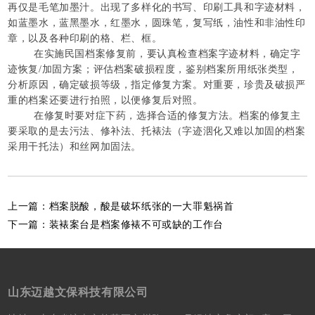
再仅是毛笔加墨汁。出现了多样化的书写、印刷工具和字迹材料，
如蓝墨水，蓝黑墨水，红墨水，圆珠笔，复写纸，油性和非油性印
章，以及各种印刷的格、栏、框。
在实施民国档案修复前，要认真检查档案字迹材料，确定字
迹恢复/加固方案；评估档案破损程度，鉴别档案所用纸张类型，
分析原因，确定破损等级，指定修复方案。对重要，珍贵及破损严
重的档案还要进行拍照，以便修复后对照。
在修复时要对症下药，选择合适的修复方法。档案的修复主
要采取的是去污法、修补法、托裱法（字迹洇化又难以加固的档案
采用干托法）和丝网加固法。
上一篇：
档案脱酸，酸是破坏纸张的一大罪魁祸首
下一篇：
装裱案台是档案修裱不可或缺的工作台
山东迈越文保科技有限公司